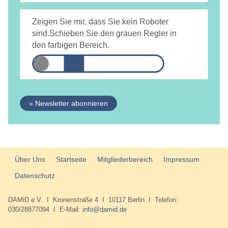
Ja, ich bin
jederzeit widerruflich
damit einverstanden, dass
DAMiD mich per E-Mail über Themen und Veranstaltungen
Zeigen Sie mir, dass Sie kein Roboter
informiert.
Datenschutzerklärung
sind.
Schieben Sie den grauen Regler in
den farbigen Bereich.
» Newsletter abonnieren
Über Uns
Startseite
Mitgliederbereich
Impressum
Datenschutz
DAMiD e.V. I Kronenstraße 4 I 10117 Berlin I Telefon:
030/28877094 I E-Mail:
info@damid.de