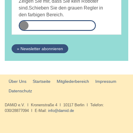
DAMiD mich per E-Mail über Themen und Veranstaltungen
Zeigen Sie mir, dass Sie kein Roboter
informiert.
Datenschutzerklärung
sind.
Schieben Sie den grauen Regler in
den farbigen Bereich.
» Newsletter abonnieren
Über Uns
Startseite
Mitgliederbereich
Impressum
Datenschutz
DAMiD e.V. I Kronenstraße 4 I 10117 Berlin I Telefon:
030/28877094 I E-Mail:
info@damid.de