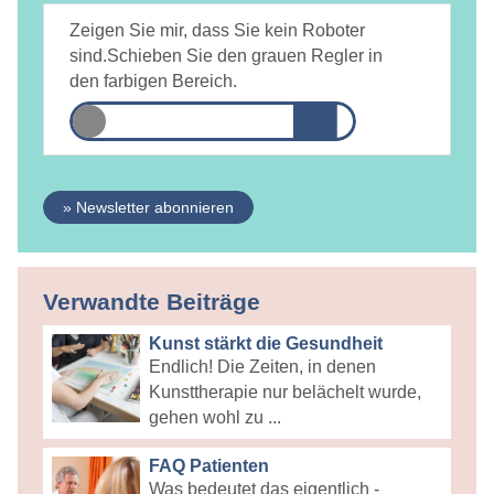
Ja, ich bin
jederzeit widerruflich
damit einverstanden, dass
DAMiD mich per E-Mail über Themen und Veranstaltungen
Zeigen Sie mir, dass Sie kein Roboter
informiert.
Datenschutzerklärung
sind.
Schieben Sie den grauen Regler in
den farbigen Bereich.
» Newsletter abonnieren
Verwandte Beiträge
Kunst stärkt die Gesundheit
Endlich! Die Zeiten, in denen
Kunsttherapie nur belächelt wurde,
gehen wohl zu ...
FAQ Patienten
Was bedeutet das eigentlich -