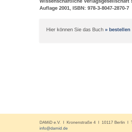
Wissenschaftliche Verlagsgesellschaft S
Auflage 2001, ISBN: 978-3-8047-2870-7
Hier können Sie das Buch
» bestellen
DAMiD e.V. I Kronenstraße 4 I 10117 Berlin I 
info@damid.de