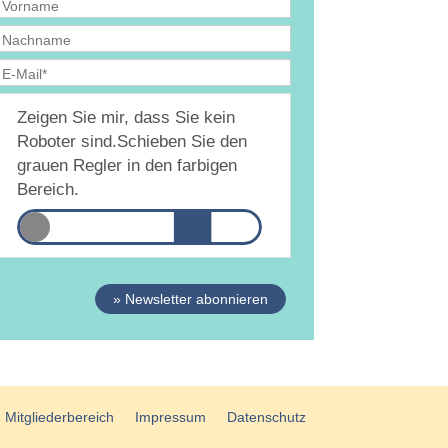
Ja, ich bin
jederzeit widerruflich
damit
Zeigen Sie mir, dass Sie kein
inverstanden, dass DAMiD mich per E-Mail über
hemen und Veranstaltungen informiert.
Roboter sind.
Schieben Sie den
atenschutzerklärung
grauen Regler in den farbigen
Bereich.
» Newsletter abonnieren
Mitgliederbereich
Impressum
Datenschutz