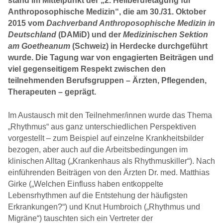
stand im Mittelpunkt der „2. Heilberufetagung für
Anthroposophische Medizin“, die am 30./31. Oktober
2015 vom
Dachverband Anthroposophische Medizin in
Deutschland
(DAMiD) und der
Medizinischen Sektion
am Goetheanum
(Schweiz) in Herdecke durchgeführt
wurde. Die Tagung war von engagierten Beiträgen und
viel gegenseitigem Respekt zwischen den
teilnehmenden Berufsgruppen – Ärzten, Pflegenden,
Therapeuten – geprägt.
Im Austausch mit den Teilnehmer/innen wurde das Thema
„Rhythmus“ aus ganz unterschiedlichen Perspektiven
vorgestellt – zum Beispiel auf einzelne Krankheitsbilder
bezogen, aber auch auf die Arbeitsbedingungen im
klinischen Alltag („Krankenhaus als Rhythmuskiller“). Nach
einführenden Beiträgen von den Ärzten Dr. med. Matthias
Girke („Welchen Einfluss haben entkoppelte
Lebensrhythmen auf die Entstehung der häufigsten
Erkrankungen?“) und Knut Humbroich („Rhythmus und
Migräne“) tauschten sich ein Vertreter der