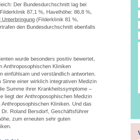
eich: Der Bundesdurchschnitt lag bei
Filderklinik 87,1 %, Havelhöhe: 86,8 %,
d Unterbringung
(Filderklinik 81 %,
trafen den Bundesdurchschnitt ebenfalls
e
T
D
ienten wurde besonders positiv bewertet,
en Anthroposophischen Kliniken
n einfühlsam und verständlich antworten.
 Sinne einer wirklich integrativen Medizin
s die Summe ihrer Krankheitssymptome –
 liegt der Anthroposophischen Medizin
n Anthroposophischen Kliniken. Und das
t Dr. Roland Bersdorf, Geschäftsführer
öhe, zum erneuten sehr guten
iken.