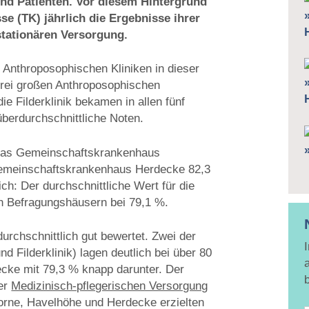
und Patienten. Vor diesem Hintergrund
se (TK) jährlich die Ergebnisse ihrer
tationären Versorgung.
e Anthroposophischen Kliniken in dieser
drei großen Anthroposophischen
e Filderklinik bekamen in allen fünf
überdurchschnittliche Noten.
»
 das Gemeinschaftskrankenhaus
Gemeinschaftskrankenhaus Herdecke 82,3
ch: Der durchschnittliche Wert für die
en Befragungshäusern bei 79,1 %.
urchschnittlich gut bewertet. Zwei der
 Filderklinik) lagen deutlich bei über 80
ke mit 79,3 % knapp darunter. Der
der
Medizinisch-pflegerischen Versorgung
 vorne, Havelhöhe und Herdecke erzielten