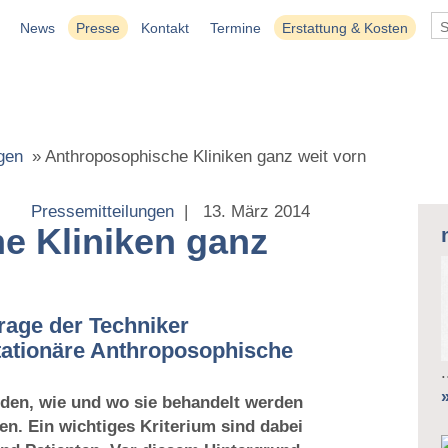
News
Presse
Kontakt
Termine
Erstattung & Kosten
gen
»
Anthroposophische Kliniken ganz weit vorn
Pressemitteilungen
|
13. März 2014
e Kliniken ganz
frage der Techniker
tationäre Anthroposophische
iden, wie und wo sie behandelt werden
n. Ein wichtiges Kriterium sind dabei