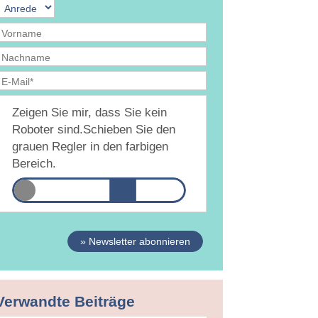
Ja, ich bin
jederzeit widerruflich
damit
Zeigen Sie mir, dass Sie kein
inverstanden, dass DAMiD mich per E-Mail über
hemen und Veranstaltungen informiert.
Roboter sind.
Schieben Sie den
atenschutzerklärung
grauen Regler in den farbigen
Bereich.
» Newsletter abonnieren
Verwandte Beiträge