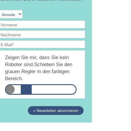
Ja, ich bin
jederzeit widerruflich
damit
Zeigen Sie mir, dass Sie kein
inverstanden, dass DAMiD mich per E-Mail über
hemen und Veranstaltungen informiert.
Roboter sind.
Schieben Sie den
atenschutzerklärung
grauen Regler in den farbigen
Bereich.
» Newsletter abonnieren