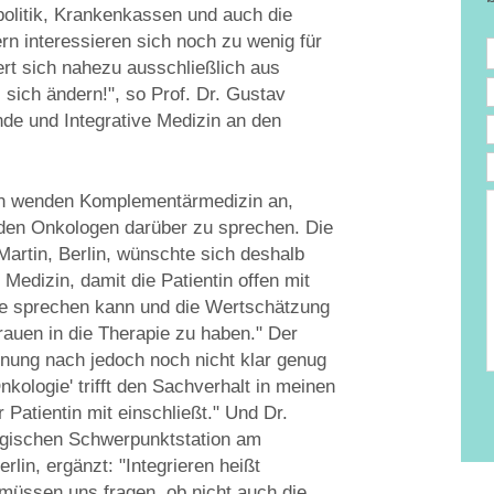
olitik, Krankenkassen und auch die
n interessieren sich noch zu wenig für
iert sich nahezu ausschließlich aus
sich ändern!", so Prof. Dr. Gustav
unde und Integrative Medizin an den
nen wenden Komplementärmedizin an,
e
nden Onkologen darüber zu sprechen. Die
T
D
Martin, Berlin, wünschte sich deshalb
edizin, damit die Patientin offen mit
he sprechen kann und die Wertschätzung
rauen in die Therapie zu haben." Der
Meinung nach jedoch noch nicht klar genug
nkologie' trifft den Sachverhalt in meinen
 Patientin mit einschließt." Und Dr.
ogischen Schwerpunktstation am
in, ergänzt: "Integrieren heißt
müssen uns fragen, ob nicht auch die