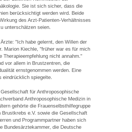
kologie. Sie ist sich sicher, dass die
nien berücksichtigt werden wird. Beide
 Wirkung des Arzt-Patienten-Verhältnisses
zu unterschätzen seien.
 Ärzte: "Ich habe gelernt, den Willen der
r. Marion Kiechle, "früher war es für mich
ine Therapieempfehlung nicht annahm."
d vor allem in Brustzentren, die
ividualität ernstgenommen werden. Eine
 eindrücklich spiegelte.
 Gesellschaft für Anthroposophische
chverband Anthroposophische Medizin in
tern gehörte die Frauenselbsthilfegruppe
rustkrebs e.V. sowie die Gesellschaft
herren und Programmpartner haben sich
die Bundesärztekammer, die Deutsche