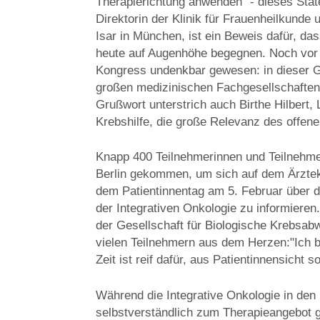
Therapierichtung anwenden" - dieses Stat
Direktorin der Klinik für Frauenheilkunde
Isar in München, ist ein Beweis dafür, d
heute auf Augenhöhe begegnen. Noch vor
Kongress undenkbar gewesen: in dieser G
großen medizinischen Fachgesellschaften 
Grußwort unterstrich auch Birthe Hilbert,
Krebshilfe, die große Relevanz des offen
Knapp 400 Teilnehmerinnen und Teilnehm
Berlin gekommen, um sich auf dem Ärzte
dem Patientinnentag am 5. Februar über 
der Integrativen Onkologie zu informieren.
der Gesellschaft für Biologische Krebsab
vielen Teilnehmern aus dem Herzen:"Ich b
Zeit ist reif dafür, aus Patientinnensicht s
Während die Integrative Onkologie in de
selbstverständlich zum Therapieangebot g