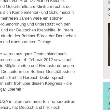
ement von Prof. Dr. Marion Kiechle,
 und Geburtshilfe am Klinikum rechts der
ass sich Komplementär- und Schulmedizin
 mehreren Jahren wäre ein solcher
rößenordnung und unterstützt von den
und der Deutschen Krebshilfe. In ihrem
 Leiterin des Berliner Büros der Deutschen
en und transparenten Dialogs.
er waren aus ganz Deutschland nach
kongress am 4. Februar 2012 sowie auf
die Möglichkeiten und Herausforderungen
 Die Leiterin der Berliner Geschäftsstelle
wehr, Irmhild Harbach-Dietz, sprach
in sehr froh über diesen Kongress - die
ogar überreif."
n USA in allen renommierten Tumorzentren
ehört, hat Deutschland hier noch