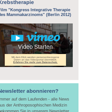
Krebstherapie
Film "Kongress Integrative Therapie
des Mammakarzinoms" (Berlin 2012)
Video Starten
Mit dem Klick werden personenbezogene
Daten an das Videoportal übermittelt.
Erfahren Sie mehr zum Datenschutz.
Newsletter abonnieren?
Immer auf dem Laufenden - alle News
aus der Anthroposophischen Medizin
bekommen Sie in unserem Newsletter.