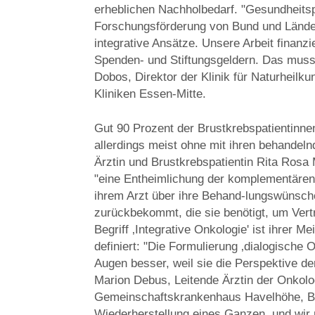
erheblichen Nachholbedarf. "Gesundheitsp
Forschungsförderung von Bund und Länder
integrative Ansätze. Unsere Arbeit finanz
Spenden- und Stiftungsgeldern. Das muss 
Dobos, Direktor der Klinik für Naturheilk
Kliniken Essen-Mitte.
Gut 90 Prozent der Brustkrebspatientin
allerdings meist ohne mit ihren behandel
Ärztin und Brustkrebspatientin Rita Rosa 
"eine Entheimlichung der komplementären M
ihrem Arzt über ihre Behand-lungswünsc
zurückbekommt, die sie benötigt, um Vert
Begriff ‚Integrative Onkologie' ist ihrer 
definiert: "Die Formulierung ‚dialogische O
Augen besser, weil sie die Perspektive der
Marion Debus, Leitende Ärztin der Onkol
Gemeinschaftskrankenhaus Havelhöhe, Berl
Wiederherstellung eines Ganzen, und wir 