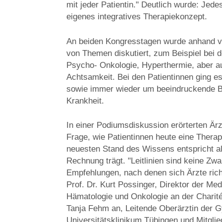
mit jeder Patientin." Deutlich wurde: Jedes
eigenes integratives Therapiekonzept.
An beiden Kongresstagen wurde anhand von
von Themen diskutiert, zum Beispiel bei d
Psycho- Onkologie, Hyperthermie, aber au
Achtsamkeit. Bei den Patientinnen ging
sowie immer wieder um beeindruckende Bei
Krankheit.
In einer Podiumsdiskussion erörterten Ärz
Frage, wie Patientinnen heute eine Ther
neuesten Stand des Wissens entspricht als
Rechnung trägt. "Leitlinien sind keine Zw
Empfehlungen, nach denen sich Ärzte ric
Prof. Dr. Kurt Possinger, Direktor der Me
Hämatologie und Onkologie an der Charité
Tanja Fehm an, Leitende Oberärztin der 
Universitätsklinikum Tübingen und Mitglie