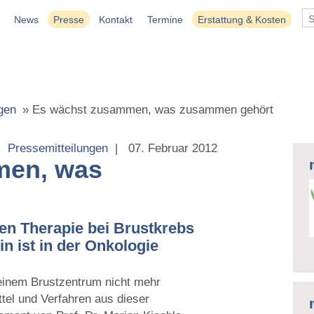
News
Presse
Kontakt
Termine
Erstattung & Kosten
gen
»
Es wächst zusammen, was zusammen gehört
Pressemitteilungen
|
07. Februar 2012
men, was
ven Therapie bei Brustkrebs
n ist in der Onkologie
einem Brustzentrum nicht mehr
tel und Verfahren aus dieser