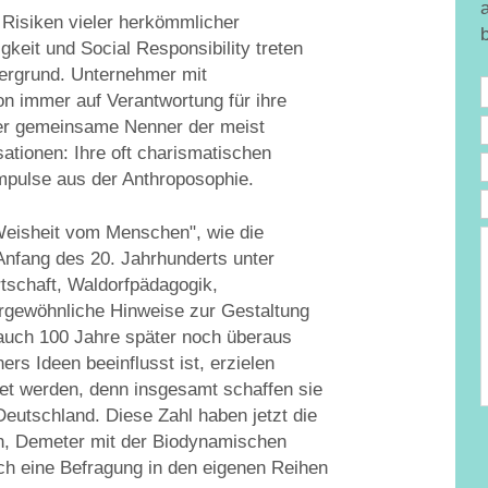
 Risiken vieler herkömmlicher
keit und Social Responsibility treten
dergrund. Unternehmer mit
n immer auf Verantwortung für ihre
 Der gemeinsame Nenner der meist
sationen: Ihre oft charismatischen
mpulse aus der Anthroposophie.
"Weisheit vom Menschen", wie die
e
e Anfang des 20. Jahrhunderts unter
T
D
schaft, Waldorfpädagogik,
rgewöhnliche Hinweise zur Gestaltung
 auch 100 Jahre später noch überaus
rs Ideen beeinflusst ist, erzielen
t werden, denn insgesamt schaffen sie
 Deutschland. Diese Zahl haben jetzt die
n, Demeter mit der Biodynamischen
ch eine Befragung in den eigenen Reihen