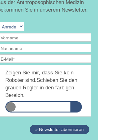
aus der Anthroposophischen Medizin
bekommen Sie in unserem Newsletter.
Ja, ich bin
jederzeit widerruflich
damit
Zeigen Sie mir, dass Sie kein
inverstanden, dass DAMiD mich per E-Mail über
hemen und Veranstaltungen informiert.
Roboter sind.
Schieben Sie den
atenschutzerklärung
grauen Regler in den farbigen
Bereich.
» Newsletter abonnieren