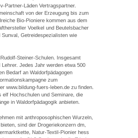
v-Partner-Läden Vertragspartner.
einschaft von der Erzeugung bis zum
ahlreiche Bio-Pioniere kommen aus dem
thersteller Voelkel und Beutelsbacher
 Sunval, Getreidespezialisten wie
 Rudolf-Steiner-Schulen. Insgesamt
d Lehrer. Jedes Jahr werden etwa 500
nden Bedarf an Waldorfpädagogen
Informationskampagne zum
ter www.bildung-fuers-leben.de zu finden.
s elf Hochschulen und Seminare, die
änge in Waldorfpädagogik anbieten.
nehmen mit anthroposophischen Wurzeln,
 bieten, sind der Drogeriekonzern dm,
ermarktkette, Natur-Textil-Pionier hess