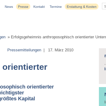
News
Presse
Kontakt
Termine
Erstattung & Kosten
gen
»
Erfolgsgeheimnis anthroposophisch orientierter Unte
Pressemitteilungen
|
17. März 2010
.
orientierter
osophisch orientierter
ichtigster
rößtes Kapital