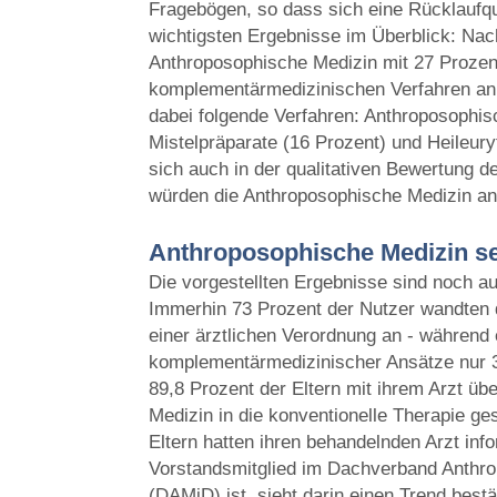
Fragebögen, so dass sich eine Rücklaufqu
wichtigsten Ergebnisse im Überblick: Na
Anthroposophische Medizin mit 27 Prozent
komplementärmedizinischen Verfahren an 
dabei folgende Verfahren: Anthroposophisc
Mistelpräparate (16 Prozent) und Heileur
sich auch in der qualitativen Bewertung de
würden die Anthroposophische Medizin an
Anthroposophische Medizin s
Die vorgestellten Ergebnisse sind noch a
Immerhin 73 Prozent der Nutzer wandten 
einer ärztlichen Verordnung an - während
komplementärmedizinischer Ansätze nur 
89,8 Prozent der Eltern mit ihrem Arzt ü
Medizin in die konventionelle Therapie g
Eltern hatten ihren behandelnden Arzt infor
Vorstandsmitglied im Dachverband Anthro
(DAMiD) ist, sieht darin einen Trend bestä