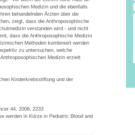
oposophischen Medizin und die ebenfalls
 ihren behandelnden Ärzten über die
e
chen, zeigt, dass die Anthroposophische
T
chulmedizin verstanden wird - und nicht
D
nnt, dass die Anthroposophische Medizin
dizinischen Methoden kombiniert werden
rospektiv zu untersuchen, welche
 Anthroposophischen Medizin erzielt
chen Kinderkrebsstiftung und der
ancer 44, 2008, 2233
sse werden in Kürze in Pediatric Blood and