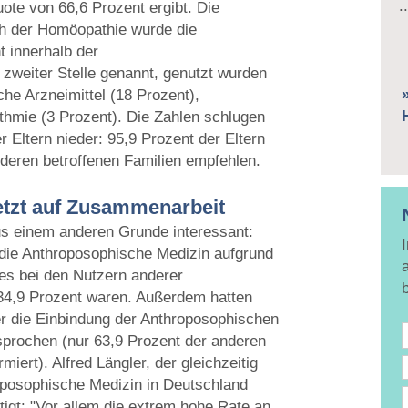
ote von 66,6 Prozent ergibt. Die
ch der Homöopathie wurde die
 innerhalb der
zweiter Stelle genannt, genutzt wurden
he Arzneimittel (18 Prozent),
ythmie (3 Prozent). Die Zahlen schlugen
r Eltern nieder: 95,9 Prozent der Eltern
deren betroffenen Familien empfehlen.
etzt auf Zusammenarbeit
us einem anderen Grunde interessant:
die Anthroposophische Medizin aufgrund
 es bei den Nutzern anderer
34,9 Prozent waren. Außerdem hatten
ber die Einbindung der Anthroposophischen
esprochen (nur 63,9 Prozent der anderen
miert). Alfred Längler, der gleichzeitig
posophische Medizin in Deutschland
tigt: "Vor allem die extrem hohe Rate an