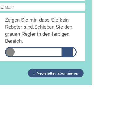
Ja, ich bin
jederzeit widerruflich
damit
Zeigen Sie mir, dass Sie kein
inverstanden, dass DAMiD mich per E-Mail über
hemen und Veranstaltungen informiert.
Roboter sind.
Schieben Sie den
atenschutzerklärung
grauen Regler in den farbigen
Bereich.
» Newsletter abonnieren