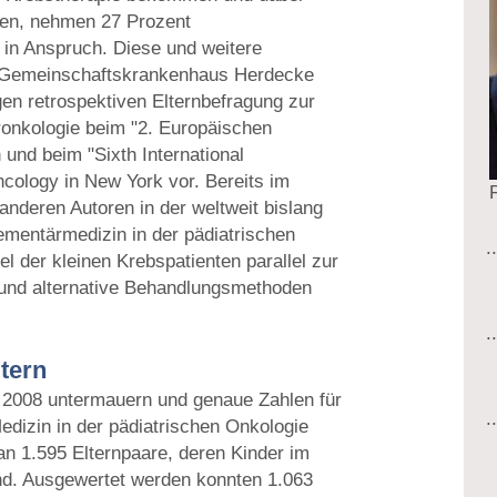
en, nehmen 27 Prozent
 in Anspruch. Diese und weitere
om Gemeinschaftskrankenhaus Herdecke
gen retrospektiven Elternbefragung zur
ronkologie beim "2. Europäischen
n und beim "Sixth International
ncology in New York vor. Bereits im
P
nderen Autoren in der weltweit bislang
mentärmedizin in der pädiatrischen
el der kleinen Krebspatienten parallel zur
und alternative Behandlungsmethoden
ltern
 2008 untermauern und genaue Zahlen für
dizin in der pädiatrischen Onkologie
n 1.595 Elternpaare, deren Kinder im
ind. Ausgewertet werden konnten 1.063