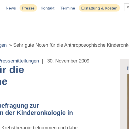
News
Presse
Kontakt
Termine
Erstattung & Kosten
gen
»
Sehr gute Noten für die Anthroposophische Kinderonk
ressemitteilungen
|
30. November 2009
r die
he
nbefragung zur
n der Kinderonkologie in
ne Krebstherapie bekommen und dabei