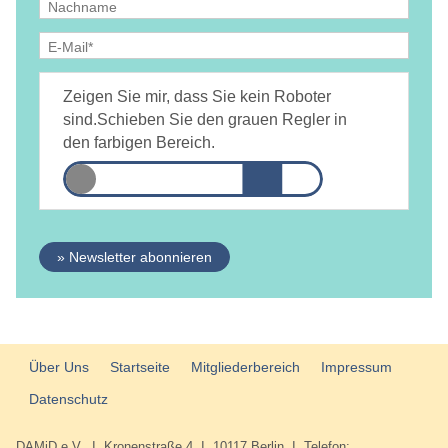
Ja, ich bin
jederzeit widerruflich
damit einverstanden, dass
DAMiD mich per E-Mail über Themen und Veranstaltungen
Zeigen Sie mir, dass Sie kein Roboter
informiert.
Datenschutzerklärung
sind.
Schieben Sie den grauen Regler in
den farbigen Bereich.
» Newsletter abonnieren
Über Uns
Startseite
Mitgliederbereich
Impressum
Datenschutz
DAMiD e.V. I Kronenstraße 4 I 10117 Berlin I Telefon: