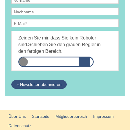
Ja, ich bin
jederzeit widerruflich
damit einverstanden, dass
DAMiD mich per E-Mail über Themen und Veranstaltungen
Zeigen Sie mir, dass Sie kein Roboter
informiert.
Datenschutzerklärung
sind.
Schieben Sie den grauen Regler in
den farbigen Bereich.
» Newsletter abonnieren
Über Uns
Startseite
Mitgliederbereich
Impressum
Datenschutz