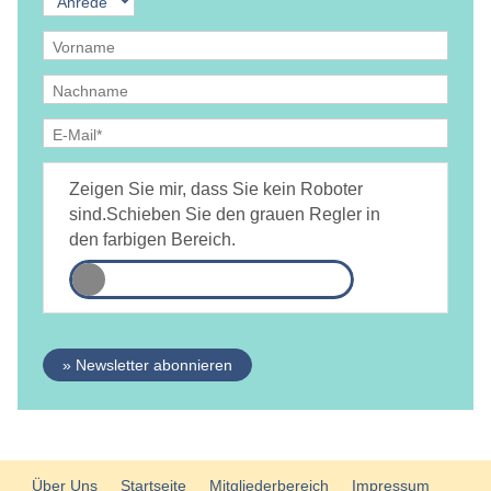
Ja, ich bin
jederzeit widerruflich
damit einverstanden, dass
DAMiD mich per E-Mail über Themen und Veranstaltungen
Zeigen Sie mir, dass Sie kein Roboter
informiert.
Datenschutzerklärung
sind.
Schieben Sie den grauen Regler in
den farbigen Bereich.
» Newsletter abonnieren
Über Uns
Startseite
Mitgliederbereich
Impressum