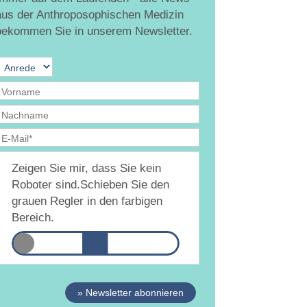
aus der Anthroposophischen Medizin
bekommen Sie in unserem Newsletter.
Ja, ich bin
jederzeit widerruflich
damit
Zeigen Sie mir, dass Sie kein
inverstanden, dass DAMiD mich per E-Mail über
hemen und Veranstaltungen informiert.
Roboter sind.
Schieben Sie den
atenschutzerklärung
grauen Regler in den farbigen
Bereich.
» Newsletter abonnieren