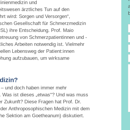
linienmedizin und
tswesen ärztliches Tun auf den
ührt wird: Sorgen und Versorgen“,
tschen Gesellschaft für Schmerzmedizin
L) ihre Entscheidung. Prof. Maio
 Betreuung von Schmerzpatientinnen und -
tliches Arbeiten notwendig ist. Vielmehr
ellen Lebensweg der Patient:innen
iehung aufzubauen, um wirksame
e
T
dizin?
D
el – und doch haben immer mehr
. Was ist dieses „etwas“? Und was muss
r Zukunft? Diese Fragen hat Prof. Dr.
 der Anthroposophischen Medizin mit dem
che Sektion am Goetheanum) diskutiert.