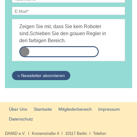
Ja, ich bin
jederzeit widerruflich
damit einverstanden, dass
DAMiD mich per E-Mail über Themen und Veranstaltungen
Zeigen Sie mir, dass Sie kein Roboter
informiert.
Datenschutzerklärung
sind.
Schieben Sie den grauen Regler in
den farbigen Bereich.
» Newsletter abonnieren
Über Uns
Startseite
Mitgliederbereich
Impressum
Datenschutz
DAMiD e.V. I Kronenstraße 4 I 10117 Berlin I Telefon: