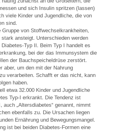
 häufig zunächst an die Großeltern, die
messen und sich Insulin spritzen (lassen)
h viele Kinder und Jugendliche, die von
en sind.
ne Gruppe von Stoffwechselkrankheiten,
 stark ansteigt. Unterschieden werden
 Diabetes-Typ II. Beim Typ I handelt es
erkrankung, bei der das Immunsystem die
llen der Bauchspeicheldrüse zerstört.
er aber, um den mit der Nahrung
 verarbeiten. Schafft er das nicht, kann
olgen haben.
ell etwa 32.000 Kinder und Jugendliche
tes Typ-I erkrankt. Die Tendenz ist
I, auch „Altersdiabetes“ genannt, nimmt
chen ebenfalls zu. Die Ursachen liegen
esunden Ernährung und Bewegungsmangel.
ung ist bei beiden Diabetes-Formen eine