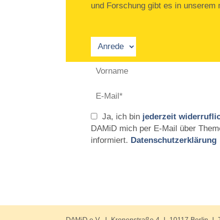
und Forschung gibt es in unserem m
Ja, ich bin
jederzeit widerrufli
DAMiD mich per E-Mail über Them
informiert.
Datenschutzerklärung
DAMiD e.V. I Kronenstraße 4 I 10117 Berlin I 