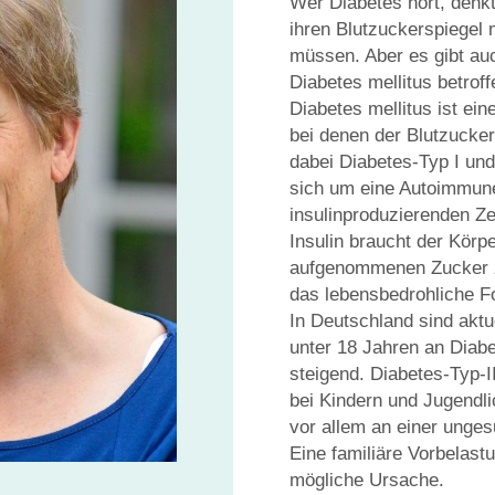
Wer Diabetes hört, denkt
ihren Blutzuckerspiegel 
müssen. Aber es gibt auc
Diabetes mellitus betroff
Diabetes mellitus ist ei
bei denen der Blutzucker
dabei Diabetes-Typ I und
sich um eine Autoimmun
insulinproduzierenden Ze
Insulin braucht der Körp
aufgenommenen Zucker zu
das lebensbedrohliche F
In Deutschland sind aktu
unter 18 Jahren an Diabe
steigend. Diabetes-Typ-I
bei Kindern und Jugendli
vor allem an einer ung
Eine familiäre Vorbelast
mögliche Ursache.