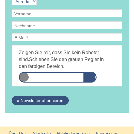
Ja, ich bin
jederzeit widerruflich
damit einverstanden, dass
DAMiD mich per E-Mail über Themen und Veranstaltungen
Zeigen Sie mir, dass Sie kein Roboter
informiert.
Datenschutzerklärung
sind.
Schieben Sie den grauen Regler in
den farbigen Bereich.
» Newsletter abonnieren
Über Uns
Startseite
Mitgliederbereich
Impressum